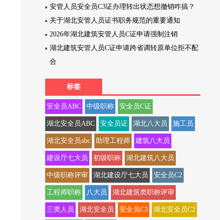
安管人员安全员C3证办理转出状态想撤销咋搞？
关于湖北安管人员证书职务规范的重要通知
2026年湖北建筑安管人员C证申请强制注销
湖北建筑安管人员C证申请跨省调转原单位拒不配
合
标签
安全员ABC
中级职称
安全员C证
湖北安全员ABC
安全员证
湖北八大员
施工员
湖北安全员abc
助理工程师
建筑八大员
建设厅七大员
初级职称
湖北建筑八大员
中级职称评审
湖北建设厅七大员
安全员C2
工程师职称
八大员
湖北建筑类职称评审
三类人员
湖北安全员
安全员C3
湖北安全员C2