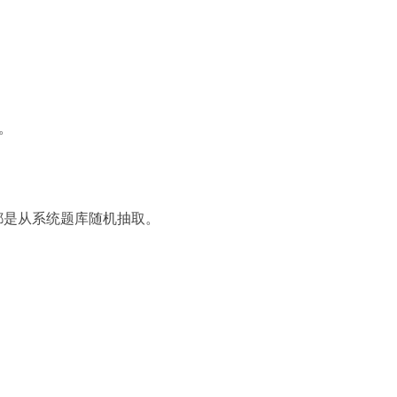
。
。都是从系统题库随机抽取。