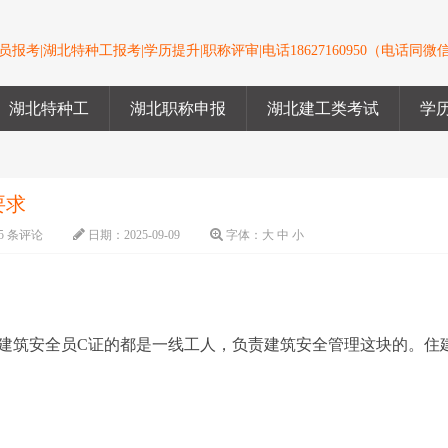
报考|湖北特种工报考|学历提升|职称评审|电话18627160950（电话同微
湖北特种工
湖北职称申报
湖北建工类考试
学
要求
5 条评论
日期：
2025-09-09
字体：
大
中
小
建筑安全员C证的都是一线工人，负责建筑安全管理这块的。住