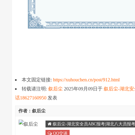
本文固定链接:
https://xuhouchen.cn/post/912.html
转载请注明:
叙后尘
2025年09月09日
于
叙后尘-湖北安
话18627160950
发表
作者：叙后尘
叙后尘-湖北安全员ABC报考|湖北八大员报考|湖
QQ交谈