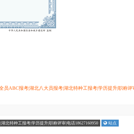
全员ABC报考|湖北八大员报考|湖北特种工报考|学历提升|职称评
北特种工报考|学历提升|职称评审|电话18627160950
站点