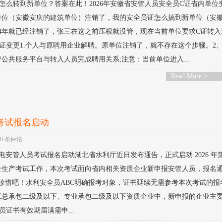
怎么转到新单位？答案在此！2026年安徽省安管人员安全员C证省内单位
单位（安徽安庆的建筑单位）注销了，我的安全员证怎么搞到新单位（安
24年就已经注销了，张三在这之前压根就没管，现在当前单位要求C证转
证变更1.个人与原聘用企业解聘。原单位注销了，就不存在这个步骤。2
公共服务平台与转入人员完成聘用关系;注意：当前单位进入...
Read More >
员考试报名启动
0 条评论
利水电安管人员考试报名启动湖北省水利厅近日发布通告，正式启动 2026 年
全生产考试工作，本次考试面向省内相关资质企业新申报安管人员，报名
珍惜吧！水利安全员ABC明确报考对象，证书延续无需参考本次考试的报
工总承包二级及以下、专业承包二级及以下资质企业中，新申报的企业主
证书有效期届满需申...