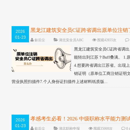
黑龙江建筑安全员C证跨省调出原单位注销
2026
01-23
叙后尘
湖北安全员ABC
围观42855次
黑龙江建筑安全员C证跨省调出
能转出到江苏？Buff叠满。 1
4.想要跨省调出江苏省。出现
销证明（原单位工商注销证明文件
营业执照扫描件7.个人身份证扫描件上述材料纸质版...
孝感考生必看！2026 中级职称水平能力测
2026
01-23
叙后尘
湖北职称申报
围观35069次
0