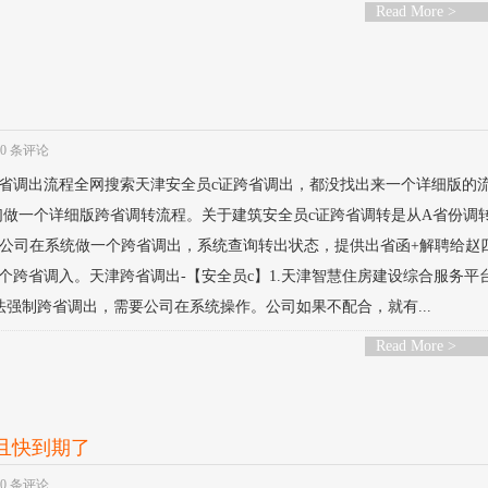
Read More >
0 条评论
证跨省调出流程全网搜索天津安全员c证跨省调出，都没找出来一个详细版的
做一个详细版跨省调转流程。关于建筑安全员c证跨省调转是从A省份调
三公司在系统做一个跨省调出，系统查询转出状态，提供出省函+解聘给赵
个跨省调入。天津跨省调出-【安全员c】1.天津智慧住房建设综合服务平
法强制跨省调出，需要公司在系统操作。公司如果不配合，就有...
Read More >
且快到期了
0 条评论