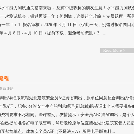
级职称水平能力测试通关指南来啦～ 想评中级职称的朋友注意！水平能力测试
一次测试机会，错过再等一年！但别慌，这份超全攻略 + 专属题库，帮
年！）1. 报名审核：2026 年 3 月 11 日（仅此一天，别错过报名窗口
4 月 8 日 - 4 月 10 日（提前下载，避免考前慌乱）3. ...
Read More >
流程
0 条评论
跨省调出详细版流程湖北建筑安全员A证跨省调出，原单位同意配合调出的情
全员A证，职务; 分管安全生产的副总经理(副总裁)跨省调出个人需要准备
资料要求不尽相同。些许差别。友情提示：安全员ABC跨省调出，是个
要自己提前准备好电子版资料，然后发给原单位直接在湖北建筑安管人员
互都简单点。建筑安全员A证（不是法人A）所需电子版资料...