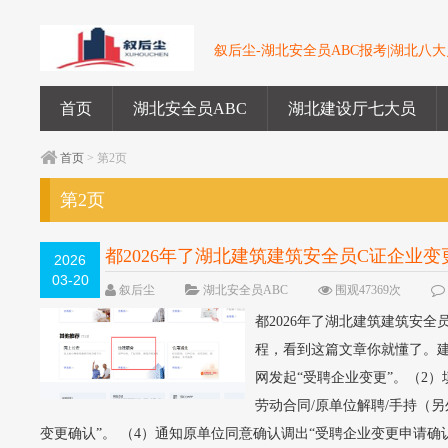
叙后尘-湖北安全员ABC报考|湖北八大员
首页
湖北安全员ABC
湖北建设厅七大员
首页
> 第2页
第2页
都2026年了湖北建筑建筑安全员C证企业变
2026
03-20
叙后尘
湖北安全员ABC
围观47369次
都2026年了湖北建筑建筑安
程，看到这篇文章你就懂了。建
网发起“受聘企业变更”。（2
劳动合同/原单位解聘/手持（
变更确认”。 （4）通知原单位同意确认调出“受聘企业变更申请确认”