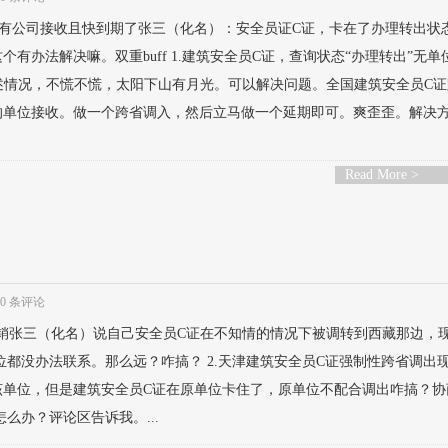
没有公司接收且快到期了张三（化名）：安全员证C证，卡在了办理转出状
有办法解决嘛。双重buff 1.建筑安全员C证，查询状态“办理转出”无单
上述情况，不慌不慌，太阳下山有月光。可以解决问题。全国建筑安全员C
的单位接收。做一个跨省调入，然后立马做一个延期即可。爽歪歪。解决
Read More >
0 条评论
注销张三（化名）说自己安全员C证在不知情的情况下被调转到西藏那边，
位都没办法联系。那么远？咋搞？ 2.天津建筑安全员C证强制性跨省调出
该单位，但是建筑安全员C证在原单位卡住了，原单位不配合调出咋搞？协
么办？评论区告诉我。...