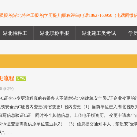
报考|湖北特种工报考|学历提升|职称评审|电话18627160950（电话同微
湖北特种工
湖北职称申报
湖北建工类考试
学
更流程
NEW
0 条评论
全员C证企业变更流程真的有很多人不清楚湖北省建筑安全员C证企业变更的
筑安全员C证省内变更/跨省变更1.省内变更（1）当前单位进入湖北省政
）填写信息验证C证，同时补全其他信息。上传电子版资历。 变更申请表/
另外A证变更需提供原单位营业执Z） （3）信息提交通知本人，楚质安“受
。...