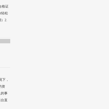
合格证
你轻松
期）2.
况下，
的资
人的事
后台直